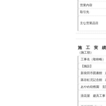
営業内容
取引先
主な営業品目
施 工 実 績
（施工順）
工事名（敬称略）
【施設】
新発田市図書館 
蕗谷虹児記念館 
あやめ幼稚園 玄
浪花屋 建具工事