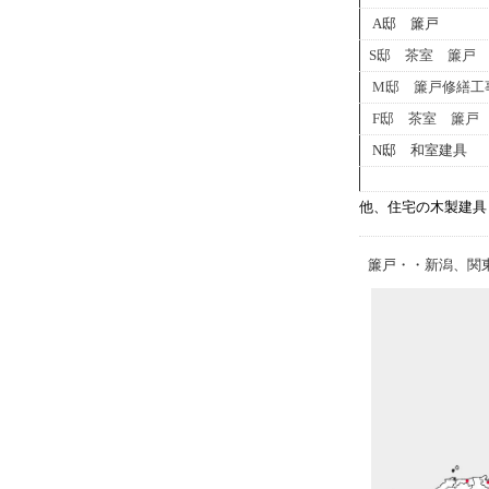
A邸 簾戸
S邸 茶室 簾戸
M邸 簾戸修繕工
F邸 茶室 簾戸
N邸 和室建具
他、住宅の木製建具
簾戸・・新潟、関