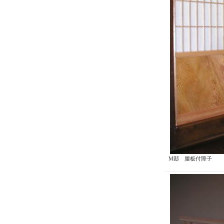
M邸 腰板付障子