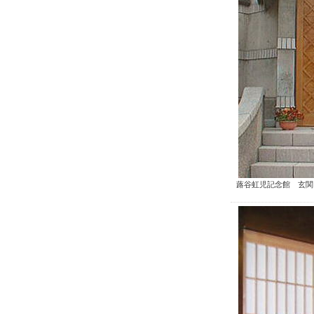
蕗谷虹児記念館 玄関