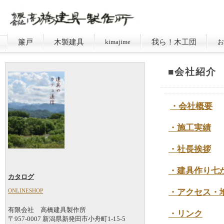
簾戸
木製建具
我ら！木工団
kimajime
お
■会社紹介
・会社概要
・施工実績
・社長挨拶
・建具作り七
カタログ
ONLINESHOP
・アクセス
有限会社 高橋建具製作所
・リンク
〒957-0007 新潟県新発田市小舟町1-15-5